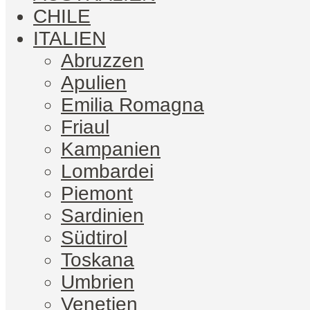
CHILE
ITALIEN
Abruzzen
Apulien
Emilia Romagna
Friaul
Kampanien
Lombardei
Piemont
Sardinien
Südtirol
Toskana
Umbrien
Venetien