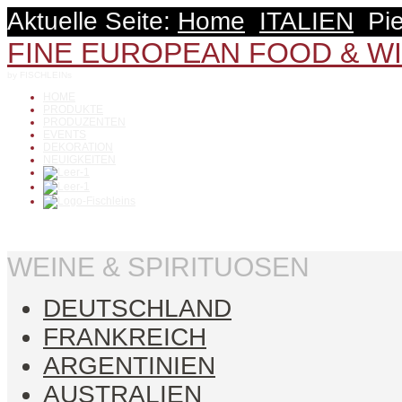
Aktuelle Seite:
Home
ITALIEN
Pi
FINE EUROPEAN FOOD & W
by FISCHLEINs
HOME
PRODUKTE
PRODUZENTEN
EVENTS
DEKORATION
NEUIGKEITEN
WEINE & SPIRITUOSEN
DEUTSCHLAND
FRANKREICH
ARGENTINIEN
AUSTRALIEN